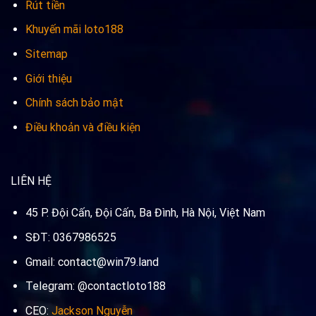
Rút tiền
Khuyến mãi loto188
Sitemap
Giới thiệu
Chính sách bảo mật
Điều khoản và điều kiện
LIÊN HỆ
45 P. Đội Cấn, Đội Cấn, Ba Đình, Hà Nội, Việt Nam
SĐT: 0367986525
Gmail:
contact@win79.land
Telegram: @contactloto188
CEO:
Jackson Nguyễn