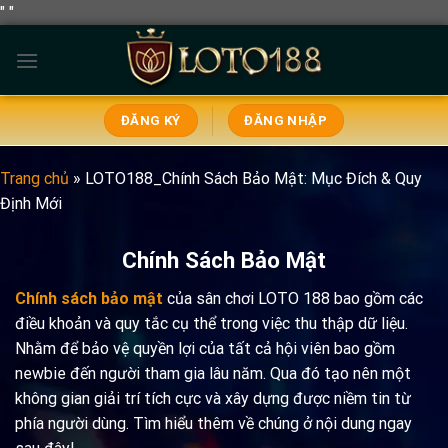
"
"
Bỏ
qua
nội
dung
ĐĂNG KÝ
ĐĂNG NHẬP
Trang chủ
»
LOTO188_Chính Sách Bảo Mật: Mục Đích & Quy
Định Mới
Chính Sách Bảo Mật
Chính sách bảo mật
của sân chơi LOTO 188 bao gồm các
điều khoản và quy tắc cụ thể trong việc thu thập dữ liệu.
Nhằm để bảo vệ quyền lợi của tất cả hội viên bao gồm
newbie đến người tham gia lâu năm. Qua đó tạo nên một
không gian giải trí tích cực và xây dựng được niềm tin từ
phía người dùng. Tìm hiểu thêm về chúng ở nội dung ngay