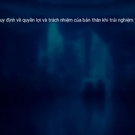
uy định về quyền lợi và trách nhiệm của bản thân khi trải nghiệm.