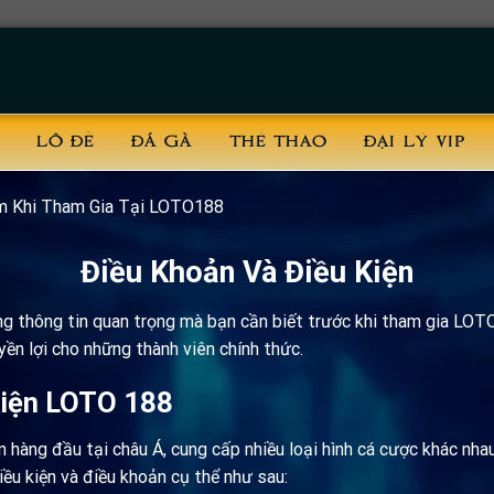
LÔ ĐỀ
ĐÁ GÀ
THỂ THAO
ĐẠI LÝ VIP
ắm Khi Tham Gia Tại LOTO188
Điều Khoản Và Điều Kiện
g thông tin quan trọng mà bạn cần biết trước khi tham gia LO
yền lợi cho những thành viên chính thức.
 kiện LOTO 188
 hàng đầu tại châu Á, cung cấp nhiều loại hình cá cược khác nhau.
iều kiện và điều khoản cụ thể như sau: