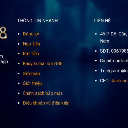
THÔNG TIN NHANH
LIÊN HỆ
Đăng ký
45 P. Đội Cấn,
Nam
Nạp tiền
SĐT: 036798
Rút tiền
am
Gmail:
contac
_app
Khuyến mãi loto188
Telegram: @c
Sitemap
CEO:
Jackson
Giới thiệu
Chính sách bảo mật
Điều khoản và điều kiện