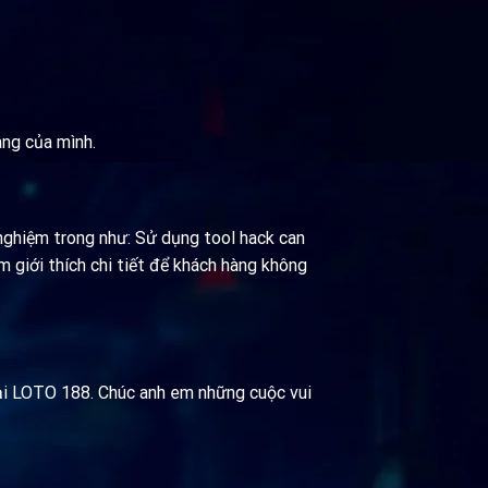
àng của mình.
nghiệm trong như: Sử dụng tool hack can
 giới thích chi tiết để khách hàng không
 tại LOTO 188. Chúc anh em những cuộc vui