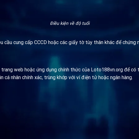
Điều kiện về độ tuổi
êu cầu cung cấp CCCD hoặc các giấy tờ tùy thân khác để chứng m
n trang web hoặc ứng dụng chính thức của Loto188vn.org để có th
n cá nhân chính xác, trùng khớp với ví điện tử hoặc ngân hàng.