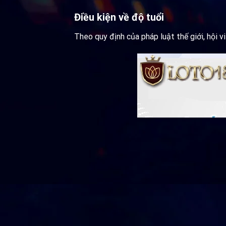
Điều kiện về độ tuổi
Theo quy định của pháp luật thế giới, hội v