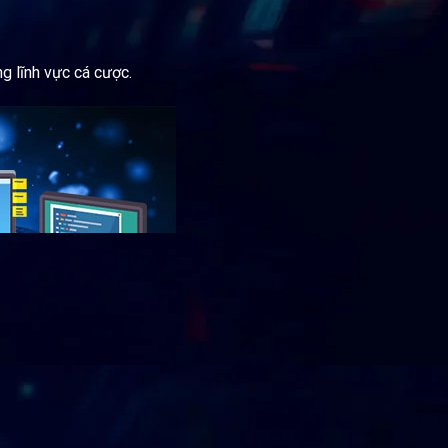
g lĩnh vực cá cược.