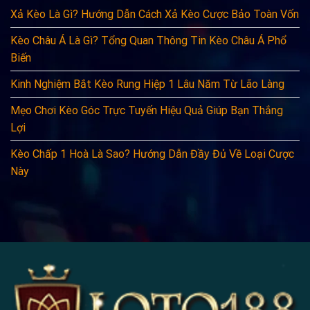
Xả Kèo Là Gì? Hướng Dẫn Cách Xả Kèo Cược Bảo Toàn Vốn
Kèo Châu Á Là Gì? Tổng Quan Thông Tin Kèo Châu Á Phổ
Biến
Kinh Nghiệm Bắt Kèo Rung Hiệp 1 Lâu Năm Từ Lão Làng
Mẹo Chơi Kèo Góc Trực Tuyến Hiệu Quả Giúp Bạn Thắng
Lợi
Kèo Chấp 1 Hoà Là Sao? Hướng Dẫn Đầy Đủ Về Loại Cược
Này