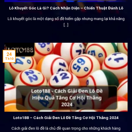
Lô Khuyết Góc Là Gì? Cách Nhận Diện – Chiến Thuật Đánh Lô
Lô khuyết góc là một dạng số đề hiếm gặp nhưng mang lại khả năng
[...]
24
Th10
Loto188 – Cách Giải Đen Lô Đề Tăng Cơ Hội Thắng 2024
Cách giải đen lô đề là chủ đề quan trọng cho những khách hàng