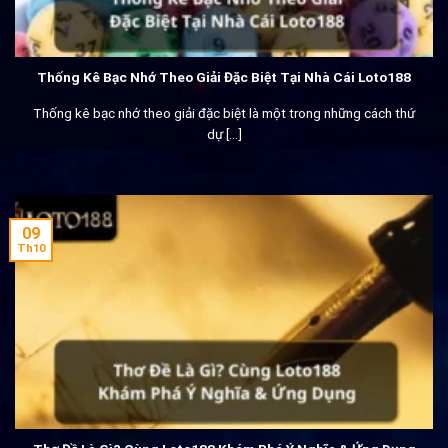
Thống Kê Bạc Nhớ Theo Giải Đặc Biệt Tại Nhà Cái Loto188
Thống kê bạc nhớ theo giải đặc biệt là một trong những cách thứ
dự [...]
09
Th10