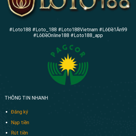
#Loto188 #Loto_188 #Loto188Vietnam #LôĐề1Ăn99
#LôĐềOnline188 #Loto188_app
THÔNG TIN NHANH
Đăng ký
Nạp tiền
Rút tiền