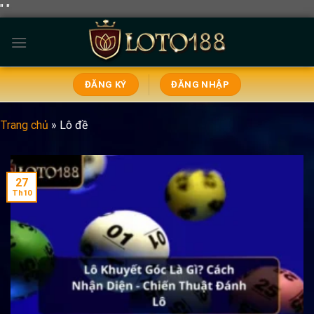
"
"
Bỏ
qua
nội
dung
ĐĂNG KÝ
ĐĂNG NHẬP
Trang chủ
»
Lô đề
27
Th10