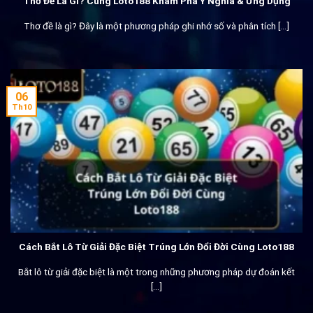
Thơ Đề Là Gì? Cùng Loto188 Khám Phá Ý Nghĩa & Ứng Dụng
Thơ đề là gì? Đây là một phương pháp ghi nhớ số và phân tích [...]
06
Th10
Cách Bắt Lô Từ Giải Đặc Biệt Trúng Lớn Đổi Đời Cùng Loto188
Bắt lô từ giải đặc biệt là một trong những phương pháp dự đoán kết
[...]