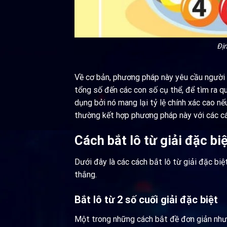
Địn
Về cơ bản, phương pháp này yêu cầu người c
tổng số đến các con số cụ thể, để tìm ra q
dụng bởi nó mang lại tỷ lệ chính xác cao n
thường kết hợp phương pháp này với các cá
Cách bắt lô từ giải đặc b
Dưới đây là các cách bắt lô từ giải đặc bi
thắng.
Bắt lô từ 2 số cuối giải đặc biệt
Một trong những cách bắt đề đơn giản nhưng