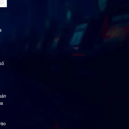
a
 số
uản
ua
vào