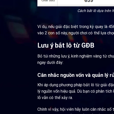
Cách bắt lô dựa trên 
Ví dụ, nếu giải đặc biệt trong kỳ quay là 4
vào 2 con số này, người chơi có thể lựa chọ
Lưu ý bắt lô từ GĐB
Bỏ túi những lưu ý, kinh nghiệm vàng từ chu
ngay dưới đây:
Cân nhắc nguồn vốn và quản lý rủi
Khi áp dụng phương pháp bắt lô từ giải đặc
lý nguồn vốn hiệu quả. Dù bạn có phân tích 
lỗ vẫn có thể xảy ra.
Chính vì vậy, hội viên hãy luôn cân nhắc số