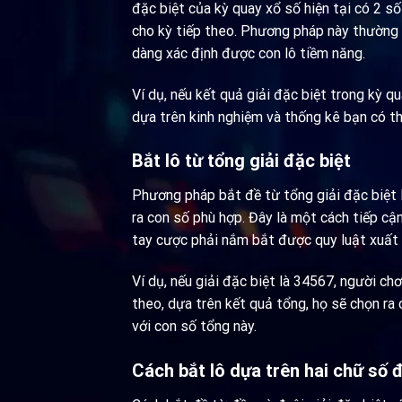
đặc biệt của kỳ quay xổ số hiện tại có 2 s
cho kỳ tiếp theo. Phương pháp này thường đ
dàng xác định được con lô tiềm năng.
Ví dụ, nếu kết quả giải đặc biệt trong kỳ qu
dựa trên kinh nghiệm và thống kê bạn có th
Bắt lô từ tổng giải đặc biệt
Phương pháp bắt đề từ tổng giải đặc biệt l
ra con số phù hợp. Đây là một cách tiếp cậ
tay cược phải nắm bắt được quy luật xuất 
Ví dụ, nếu giải đặc biệt là 34567, người chơ
theo, dựa trên kết quả tổng, họ sẽ chọn ra 
với con số tổng này.
Cách bắt lô dựa trên hai chữ số 