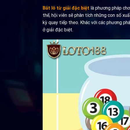
Bắt lô từ giải đặc biệt
là phương pháp chơi
thể, hội viên sẽ phân tích những con số xu
kỳ quay tiếp theo. Khác với các phương phá
ở giải đặc biệt.