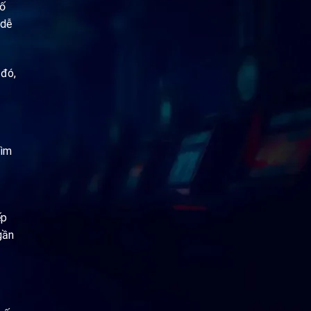
số
 dễ
 đó,
tìm
ếp
gần