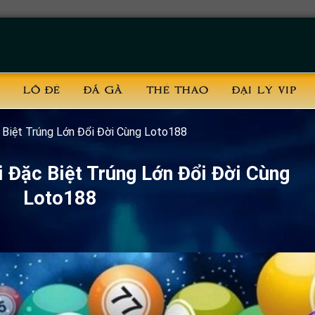
LÔ ĐỀ
ĐÁ GÀ
THỂ THAO
ĐẠI LÝ VIP
 Biệt Trúng Lớn Đổi Đời Cùng Loto188
i Đặc Biệt Trúng Lớn Đổi Đời Cùng
Loto188