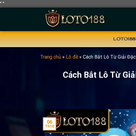
"
"
Bỏ
qua
nội
dung
LOTO188
Trang chủ
»
Lô đề
»
Cách Bắt Lô Từ Giải Đặc
Cách Bắt Lô Từ Giả
06
Th10