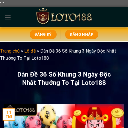
"
"
Bỏ
qua
nội
dung
ĐĂNG KÝ
ĐĂNG NHẬP
Trang chủ
»
Lô đề
»
Dàn Đề 36 Số Khung 3 Ngày Độc Nhất
Thưởng To Tại Loto188
Dàn Đề 36 Số Khung 3 Ngày Độc
Nhất Thưởng To Tại Loto188
11
Th8