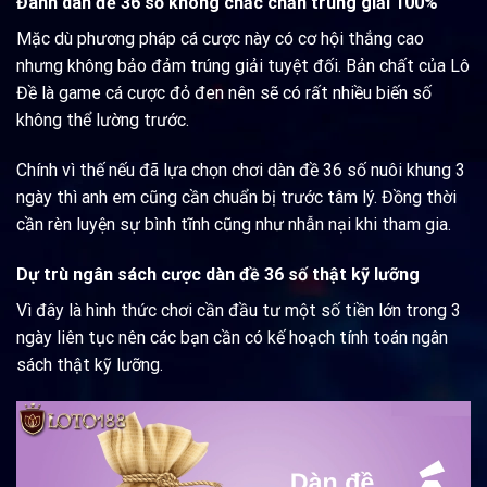
Đánh dàn đề 36 số không chắc chắn trúng giải 100%
Mặc dù phương pháp cá cược này có cơ hội thắng cao
nhưng không bảo đảm trúng giải tuyệt đối. Bản chất của Lô
Đề là game cá cược đỏ đen nên sẽ có rất nhiều biến số
không thể lường trước.
Chính vì thế nếu đã lựa chọn chơi dàn đề 36 số nuôi khung 3
ngày thì anh em cũng cần chuẩn bị trước tâm lý. Đồng thời
cần rèn luyện sự bình tĩnh cũng như nhẫn nại khi tham gia.
Dự trù ngân sách cược dàn đề 36 số thật kỹ lưỡng
Vì đây là hình thức chơi cần đầu tư một số tiền lớn trong 3
ngày liên tục nên các bạn cần có kế hoạch tính toán ngân
sách thật kỹ lưỡng.