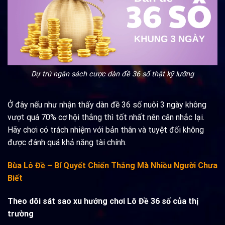
Dự trù ngân sách cược dàn đề 36 số thật kỹ lưỡng
Ở đây nếu như nhận thấy dàn đề 36 số nuôi 3 ngày không
vượt quá 70% cơ hội thắng thì tốt nhất nên cân nhắc lại.
Hãy chơi có trách nhiệm với bản thân và tuyệt đối không
được đánh quá khả năng tài chính.
Bùa Lô Đề – Bí Quyết Chiến Thắng Mà Nhiều Người Chưa
Biết
Theo dõi sát sao xu hướng chơi Lô Đề 36 số của thị
trường