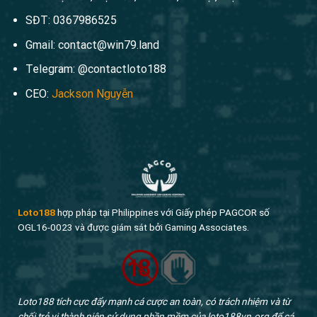
SĐT: 0367986525
Gmail:
contact@win79.land
Telegram: @contactloto188
CEO:
Jackson Nguyễn
Loto188
hợp pháp tại Philippines với Giấy phép PAGCOR số
OGL16-0023 và được giám sát bởi Gaming Associates.
Loto188 tích cực đẩy mạnh cá cược an toàn, có trách nhiệm và từ
chối trẻ vị thành niên sử dụng phần mềm của loto188vn.org để cá