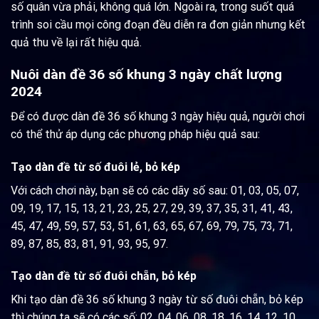
số quân vừa phải, không quá lớn. Ngoài ra, trong suốt quá
trình soi cầu mọi công đoạn đều diễn ra đơn giản nhưng kết
quả thu về lại rất hiệu quả.
Nuôi dàn đề 36 số khung 3 ngày chất lượng
2024
Để có được dàn đề 36 số khung 3 ngày hiệu quả, người chơi
có thể thử áp dụng các phương pháp hiệu quả sau:
Tạo dàn đề từ số đuôi lẻ, bỏ kép
Với cách chơi này, bạn sẽ có các dãy số sau: 01, 03, 05, 07,
09, 19, 17, 15, 13, 21, 23, 25, 27, 29, 39, 37, 35, 31, 41, 43,
45, 47, 49, 59, 57, 53, 51, 61, 63, 65, 67, 69, 79, 75, 73, 71,
89, 87, 85, 83, 81, 91, 93, 95, 97.
Tạo dàn đề từ số đuôi chẵn, bỏ kép
Khi tạo dàn đề 36 số khung 3 ngày từ số đuôi chẵn, bỏ kép
thì chúng ta sẽ có các số: 02, 04, 06, 08, 18, 16, 14, 12, 10,