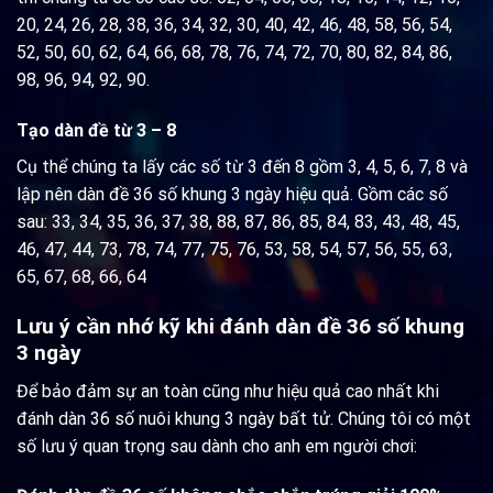
20, 24, 26, 28, 38, 36, 34, 32, 30, 40, 42, 46, 48, 58, 56, 54,
52, 50, 60, 62, 64, 66, 68, 78, 76, 74, 72, 70, 80, 82, 84, 86,
98, 96, 94, 92, 90.
Tạo dàn đề từ 3 – 8
Cụ thể chúng ta lấy các số từ 3 đến 8 gồm 3, 4, 5, 6, 7, 8 và
lập nên dàn đề 36 số khung 3 ngày hiệu quả. Gồm các số
sau: 33, 34, 35, 36, 37, 38, 88, 87, 86, 85, 84, 83, 43, 48, 45,
46, 47, 44, 73, 78, 74, 77, 75, 76, 53, 58, 54, 57, 56, 55, 63,
65, 67, 68, 66, 64
Lưu ý cần nhớ kỹ khi đánh dàn đề 36 số khung
3 ngày
Để bảo đảm sự an toàn cũng như hiệu quả cao nhất khi
đánh dàn 36 số nuôi khung 3 ngày bất tử. Chúng tôi có một
số lưu ý quan trọng sau dành cho anh em người chơi: