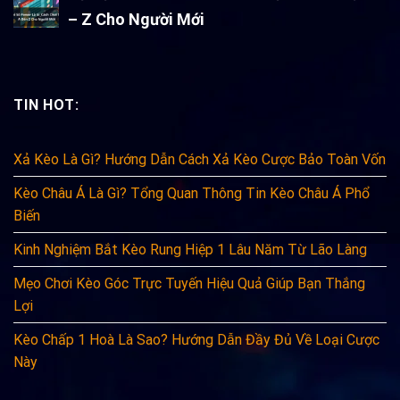
– Z Cho Người Mới
TIN HOT:
Xả Kèo Là Gì? Hướng Dẫn Cách Xả Kèo Cược Bảo Toàn Vốn
Kèo Châu Á Là Gì? Tổng Quan Thông Tin Kèo Châu Á Phổ
Biến
Kinh Nghiệm Bắt Kèo Rung Hiệp 1 Lâu Năm Từ Lão Làng
Mẹo Chơi Kèo Góc Trực Tuyến Hiệu Quả Giúp Bạn Thắng
Lợi
Kèo Chấp 1 Hoà Là Sao? Hướng Dẫn Đầy Đủ Về Loại Cược
Này