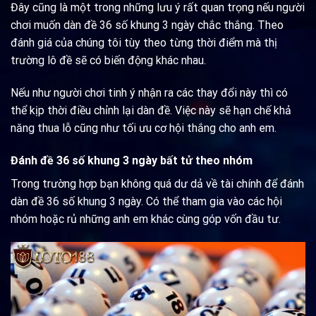
Đây cũng là một trong những lưu ý rất quan trọng nếu người
chơi muốn dàn đề 36 số khung 3 ngày chắc thắng. Theo
đánh giá của chúng tôi tùy theo từng thời điểm mà thị
trường lô đề sẽ có biến động khác nhau.
Nếu như người chơi tinh ý nhận ra các thay đổi này thì có
thể kịp thời điều chỉnh lại dàn đề. Việc này sẽ hạn chế khả
năng thua lỗ cũng như tối ưu cơ hội thắng cho anh em.
Đánh đề 36 số khung 3 ngày bất tử theo nhóm
Trong trường hợp bạn không quá dư dả về tài chính để đánh
dàn đề 36 số khung 3 ngày. Có thể tham gia vào các hội
nhóm hoặc rủ những anh em khác cùng góp vốn đầu tư.