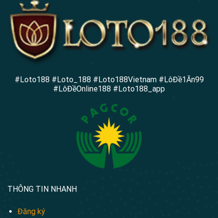
#Loto188 #Loto_188 #Loto188Vietnam #LôĐề1Ăn99
#LôĐềOnline188 #Loto188_app
THÔNG TIN NHANH
Đăng ký