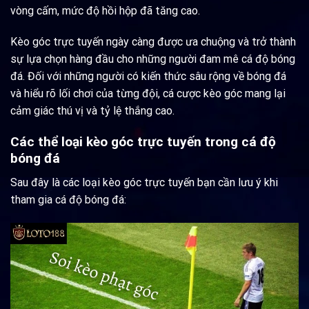
vòng cấm, mức độ hồi hộp đã tăng cao.
Kèo góc trực tuyến ngày càng được ưa chuộng và trở thành
sự lựa chọn hàng đầu cho những người đam mê cá độ bóng
đá. Đối với những người có kiến thức sâu rộng về bóng đá
và hiểu rõ lối chơi của từng đội, cá cược kèo góc mang lại
cảm giác thú vị và tỷ lệ thắng cao.
Các thể loại kèo góc trực tuyến trong cá độ
bóng đá
Sau đây là các loại kèo góc trực tuyến bạn cần lưu ý khi
tham gia cá độ bóng đá: