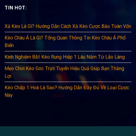
TIN HOT:
Xả Kèo Là Gì? Hướng Dẫn Cách Xả Kèo Cược Bảo Toàn Vốn
Kèo Châu Á Là Gì? Tổng Quan Thông Tin Kèo Châu Á Phổ
Biến
Kinh Nghiệm Bắt Kèo Rung Hiệp 1 Lâu Năm Từ Lão Làng
Mẹo Chơi Kèo Góc Trực Tuyến Hiệu Quả Giúp Bạn Thắng
Lợi
Kèo Chấp 1 Hoà Là Sao? Hướng Dẫn Đầy Đủ Về Loại Cược
Này