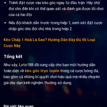
Tránh đặt cược vào kèo góc ngay từ đầu trận. Hãy chờ
đợi cho đến khi có thể quan sát và đánh giá được lối chơi
của cả hai đội.
Nếu đội khách dẫn trước trong hiệp 1, xem xét đặt cược
chấp góc cho đội chủ nhà trong hiệp 2.
Kèo Chấp 1 Hoà Là Sao? Hướng Dẫn Đầy Đủ Về Loại
Cược Này
Tổng kết
Như vậy, Loto188 đã cung cấp cho bạn một hướng dẫn
toàn diện về
kèo góc trực tuyến
trong cá cược bóng đá,
bao gồm cả những bí quyết chơi hiệu quả mà nhiều chuyên
gia dày dạn kinh nghiệm thường sử dụng.
Bài viết liên quan