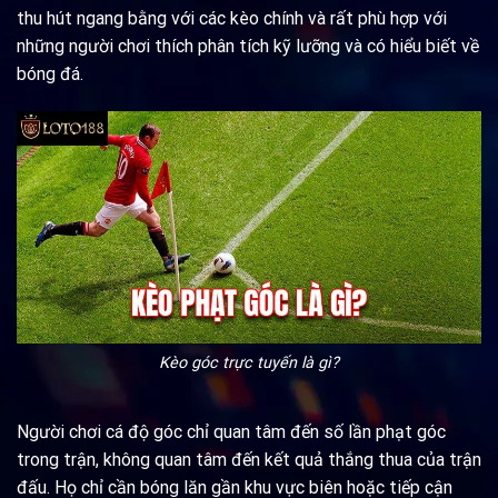
thu hút ngang bằng với các kèo chính và rất phù hợp với
những người chơi thích phân tích kỹ lưỡng và có hiểu biết về
bóng đá.
Kèo góc trực tuyến là gì?
Người chơi cá độ góc chỉ quan tâm đến số lần phạt góc
trong trận, không quan tâm đến kết quả thắng thua của trận
đấu. Họ chỉ cần bóng lăn gần khu vực biên hoặc tiếp cận