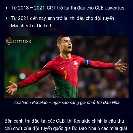
Từ 2018 – 2021, CR7 trở lại thi đấu cho CLB Juventus.
Từ 2021 đến nay, anh trở lại thi đấu cho đội tuyển
Manchester United.
Cristiano Ronaldo – ngôi sao sáng giá nhất Bồ Đào Nha
Bên cạnh thi đấu tại các CLB, thì Ronaldo chính là cầu thủ
chủ chốt của đội tuyển quốc gia Bồ Đào Nha ở các mùa giải