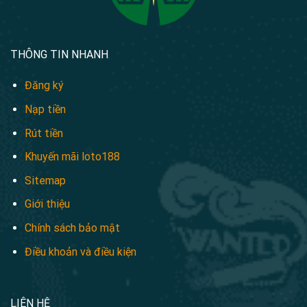
THÔNG TIN NHANH
Đăng ký
Nạp tiền
Rút tiền
Khuyến mãi loto188
Sitemap
Giới thiệu
Chính sách bảo mật
Điều khoản và điều kiện
LIÊN HỆ