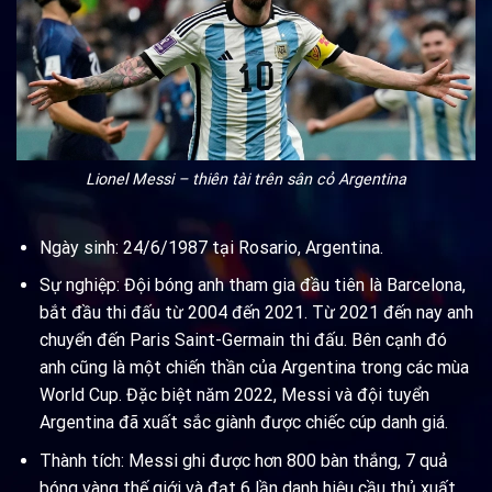
Lionel Messi – thiên tài trên sân cỏ Argentina
Ngày sinh: 24/6/1987 tại Rosario, Argentina.
Sự nghiệp: Đội bóng anh tham gia đầu tiên là Barcelona,
bắt đầu thi đấu từ 2004 đến 2021. Từ 2021 đến nay anh
chuyển đến Paris Saint-Germain thi đấu. Bên cạnh đó
anh cũng là một chiến thần của Argentina trong các mùa
World Cup. Đặc biệt năm 2022, Messi và đội tuyển
Argentina đã xuất sắc giành được chiếc cúp danh giá.
Thành tích: Messi ghi được hơn 800 bàn thắng, 7 quả
bóng vàng thế giới và đạt 6 lần danh hiệu cầu thủ xuất