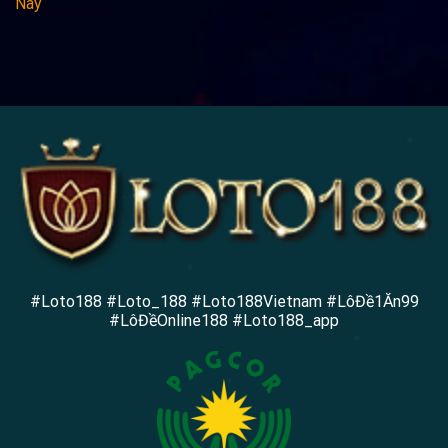
Này
#Loto188 #Loto_188 #Loto188Vietnam #LôĐề1Ăn99
#LôĐềOnline188 #Loto188_app