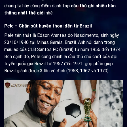
chúng ta hãy cùng điểm danh
top cầu thủ ghi nhiều bàn
thắng nhất thế giới
nhé.
Pele – Chân sút huyền thoại đến từ Brazil
Pele tên thật là Edson Arantes do Nascimento, sinh ngày
23/10/1940 tại Minas Gerais, Brazil. Anh nổi danh trong
màu áo của CLB Santos FC (Brazil) từ năm 1956 đến 1974.
Bên cạnh đó, Pele cũng chính là cầu thủ chủ chốt của đội
tuyển quốc gia Brazil từ 1957 đến 1971, góp phần giúp
Brazil giành được 3 lần vô địch (1958, 1962 và 1970).