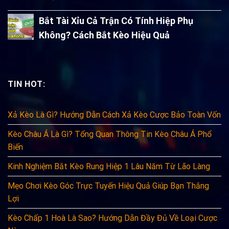
Bắt Tài Xỉu Cả Trận Có Tính Hiệp Phụ
Không? Cách Bắt Kèo Hiệu Quả
TIN HOT:
Xả Kèo Là Gì? Hướng Dẫn Cách Xả Kèo Cược Bảo Toàn Vốn
Kèo Châu Á Là Gì? Tổng Quan Thông Tin Kèo Châu Á Phổ
Biến
Kinh Nghiệm Bắt Kèo Rung Hiệp 1 Lâu Năm Từ Lão Làng
Mẹo Chơi Kèo Góc Trực Tuyến Hiệu Quả Giúp Bạn Thắng
Lợi
Kèo Chấp 1 Hoà Là Sao? Hướng Dẫn Đầy Đủ Về Loại Cược