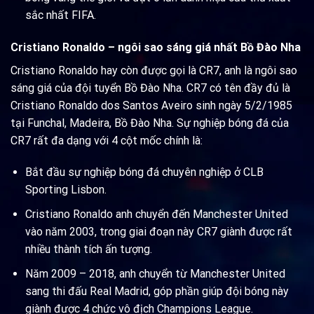
sắc nhất FIFA.
Cristiano Ronaldo – ngôi sao sáng giá nhất Bồ Đào Nha
Cristiano Ronaldo hay còn được gọi là CR7, anh là ngôi sao
sáng giá của đội tuyển Bồ Đào Nha. CR7 có tên đầy đủ là
Cristiano Ronaldo dos Santos Aveiro sinh ngày 5/2/1985
tại Funchal, Madeira, Bồ Đào Nha. Sự nghiệp bóng đá của
CR7 rất đa dạng với 4 cột mốc chính là:
Bắt đầu sự nghiệp bóng đá chuyên nghiệp ở CLB
Sporting Lisbon.
Cristiano Ronaldo anh chuyển đến Manchester United
vào năm 2003, trong giai đoạn này CR7 giành được rất
nhiều thành tích ấn tượng.
Năm 2009 – 2018, anh chuyển từ Manchester United
sang thi đấu Real Madrid, góp phần giúp đội bóng này
giành được 4 chức vô địch Champions League.