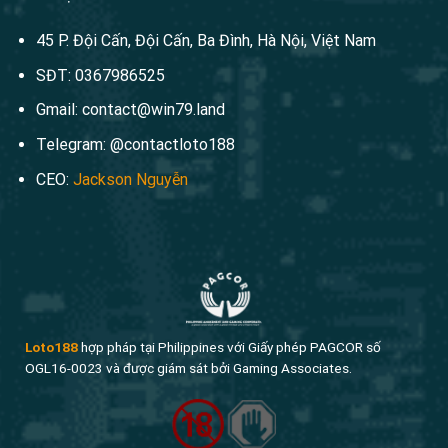
45 P. Đội Cấn, Đội Cấn, Ba Đình, Hà Nội, Việt Nam
SĐT: 0367986525
Gmail:
contact@win79.land
Telegram: @contactloto188
CEO:
Jackson Nguyễn
Loto188
hợp pháp tại Philippines với Giấy phép PAGCOR số
OGL16-0023 và được giám sát bởi Gaming Associates.