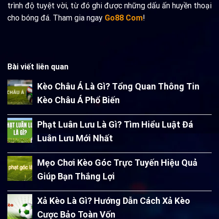
trình độ tuyệt vời, từ đó ghi được những dấu ấn huyền thoại
cho bóng đá. Tham gia ngay
Go88 Com
!
Bài viết liên quan
Kèo Châu Á Là Gì? Tổng Quan Thông Tin
Kèo Châu Á Phổ Biến
Phạt Luân Lưu Là Gì? Tìm Hiểu Luật Đá
Luân Lưu Mới Nhất
Mẹo Chơi Kèo Góc Trực Tuyến Hiệu Quả
Giúp Bạn Thắng Lợi
Xả Kèo Là Gì? Hướng Dẫn Cách Xả Kèo
Cược Bảo Toàn Vốn