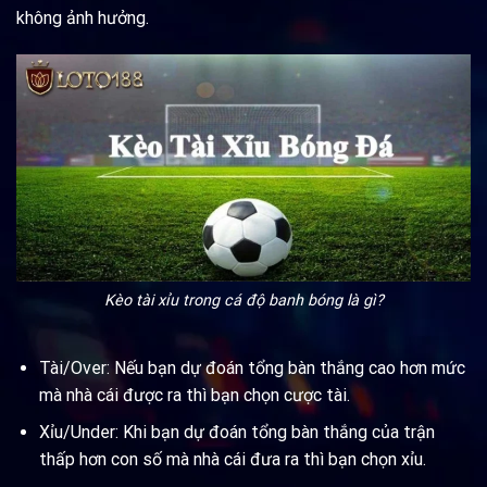
không ảnh hưởng.
Kèo tài xỉu trong cá độ banh bóng là gì?
Tài/Over: Nếu bạn dự đoán tổng bàn thắng cao hơn mức
mà nhà cái được ra thì bạn chọn cược tài.
Xỉu/Under: Khi bạn dự đoán tổng bàn thắng của trận
thấp hơn con số mà nhà cái đưa ra thì bạn chọn xỉu.