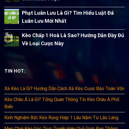
Phạt Luân Lưu Là Gì? Tìm Hiểu Luật Đá
Luân Lưu Mới Nhất
Kèo Chấp 1 Hoà Là Sao? Hướng Dẫn Đầy Đủ
Về Loại Cược Này
TIN HOT:
Xả Kèo Là Gì? Hướng Dẫn Cách Xả Kèo Cược Bảo Toàn Vốn
Kèo Châu Á Là Gì? Tổng Quan Thông Tin Kèo Châu Á Phổ
Biến
Kinh Nghiệm Bắt Kèo Rung Hiệp 1 Lâu Năm Từ Lão Làng
Mẹo Chơi Kèo Góc Trực Tuyến Hiệu Quả Giúp Bạn Thắng