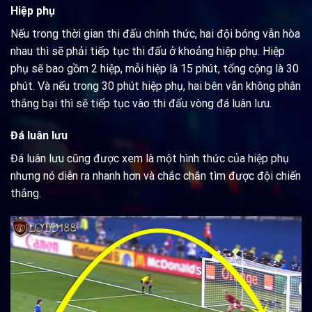
Hiệp phụ
Nếu trong thời gian thi đấu chính thức, hai đội bóng vẫn hòa
nhau thì sẽ phải tiếp tục thi đấu ở khoảng hiệp phụ. Hiệp
phụ sẽ bao gồm 2 hiệp, mỗi hiệp là 15 phút, tổng cộng là 30
phút. Và nếu trong 30 phút hiệp phụ, hai bên vẫn không phân
thắng bại thì sẽ tiếp tục vào thi đấu vòng đá luân lưu.
Đá luân lưu
Đá luân lưu cũng được xem là một hình thức của hiệp phụ
nhưng nó diễn ra nhanh hơn và chắc chắn tìm được đội chiến
thắng.