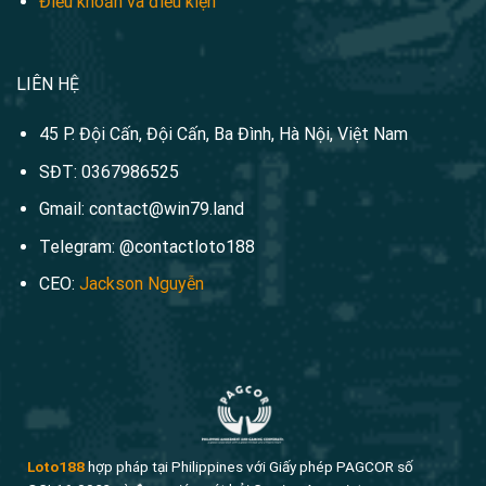
Điều khoản và điều kiện
LIÊN HỆ
45 P. Đội Cấn, Đội Cấn, Ba Đình, Hà Nội, Việt Nam
SĐT: 0367986525
Gmail:
contact@win79.land
Telegram: @contactloto188
CEO:
Jackson Nguyễn
Loto188
hợp pháp tại Philippines với Giấy phép PAGCOR số