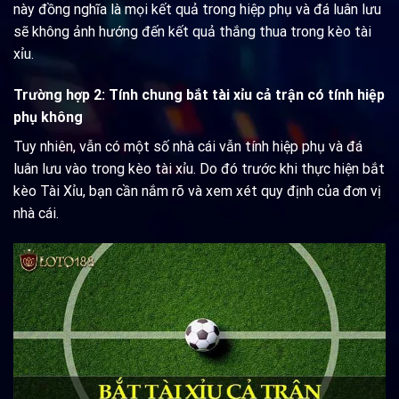
này đồng nghĩa là mọi kết quả trong hiệp phụ và đá luân lưu
sẽ không ảnh hướng đến kết quả thắng thua trong kèo tài
xỉu.
Trường hợp 2: Tính chung bắt tài xỉu cả trận có tính hiệp
phụ không
Tuy nhiên, vẫn có một số nhà cái vẫn tính hiệp phụ và đá
luân lưu vào trong kèo tài xỉu. Do đó trước khi thực hiện bắt
kèo Tài Xỉu, bạn cần nắm rõ và xem xét quy định của đơn vị
nhà cái.