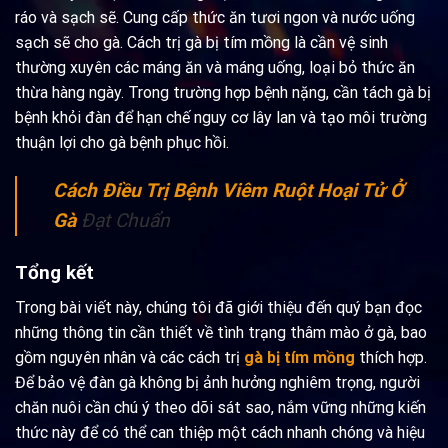
ráo và sạch sẽ. Cung cấp thức ăn tươi ngon và nước uống
sạch sẽ cho gà. Cách trị gà bị tím mồng là cần vệ sinh
thường xuyên các máng ăn và máng uống, loại bỏ thức ăn
thừa hàng ngày. Trong trường hợp bệnh nặng, cần tách gà bị
bệnh khỏi đàn để hạn chế nguy cơ lây lan và tạo môi trường
thuận lợi cho gà bệnh phục hồi.
Cách Điều Trị Bệnh Viêm Ruột Hoại Tử Ở
Gà
Đạt Chuẩn
Tổng kết
Trong bài viết này, chúng tôi đã giới thiệu đến quý bạn đọc
những thông tin cần thiết về tình trạng thâm mào ở gà, bao
gồm nguyên nhân và các cách trị
gà bị tím mồng
thích hợp.
Để bảo vệ đàn gà không bị ảnh hưởng nghiêm trọng, người
chăn nuôi cần chú ý theo dõi sát sao, nắm vững những kiến
thức này để có thể can thiệp một cách nhanh chóng và hiệu