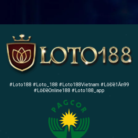
#Loto188 #Loto_188 #Loto188Vietnam #LôĐề1Ăn99
#LôĐềOnline188 #Loto188_app