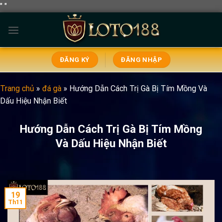
"
"
Bỏ
qua
nội
dung
ĐĂNG KÝ
ĐĂNG NHẬP
Trang chủ
»
đá gà
»
Hướng Dẫn Cách Trị Gà Bị Tím Mồng Và
Dấu Hiệu Nhận Biết
Hướng Dẫn Cách Trị Gà Bị Tím Mồng
Và Dấu Hiệu Nhận Biết
19
Th11