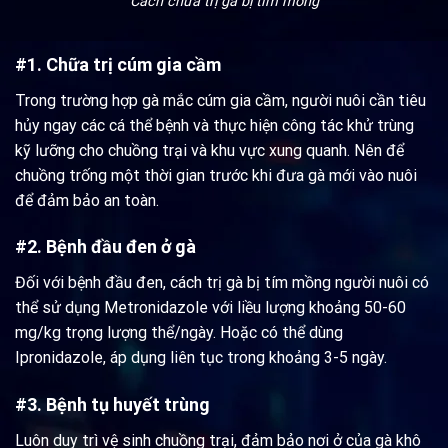
Cách chữa trị gà bị tím mồng
#1. Chữa trị cúm gia cầm
Trong trường hợp gà mắc cúm gia cầm, người nuôi cần tiêu
hủy ngay các cá thể bệnh và thực hiện công tác khử trùng
kỹ lưỡng cho chuồng trại và khu vực xung quanh. Nên để
chuồng trống một thời gian trước khi đưa gà mới vào nuôi
để đảm bảo an toàn.
#2. Bệnh đầu đen ở gà
Đối với bệnh đầu đen, cách trị gà bị tím mồng người nuôi có
thể sử dụng Metronidazole với liều lượng khoảng 50-60
mg/kg trọng lượng thể/ngày. Hoặc có thể dùng
Ipronidazole, áp dụng liên tục trong khoảng 3-5 ngày.
#3. Bệnh tụ huyết trùng
Luôn duy trì vệ sinh chuồng trại, đảm bảo nơi ở của gà khô