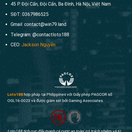
45 P. Đội Cấn, Đội Cấn, Ba Đình, Hà Nội, Việt Nam
SĐT: 0367986525
Gmail:
contact@win79.land
Telegram: @contactloto188
CEO:
Jackson Nguyễn
Loto188
hợp pháp tại Philippines với Giấy phép PAGCOR số
OGL16-0023 và được giám sát bởi Gaming Associates.
Loto188 tích cực đẩy mạnh cá cược an toàn, có trách nhiệm và từ