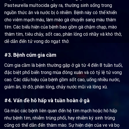
Pasteurella multocida gây ra, thường sinh sống trong
nguồn thức ăn và nước bị ô nhiễm. Bệnh này có thể khiến
cho viêm mạch máu, làm mào gà chuyển sang màu thâm
tím. Các biểu hiện của bệnh bao gồm gà chậm chạp, mào
thâm tím, tiêu chảy, sốt cao, phân lỏng có nhầy và khó thở,
dễ dẫn đến tử vong do ngạt thở.
#3. Bệnh cúm gia cầm
Cúm gia cầm là bệnh thường gặp ở gà từ 4 đến 8 tuần tuổi,
đặc biệt phổ biến trong mùa đông xuân và có tỷ lệ tử vong
cao. Các dấu hiệu của bệnh gồm sốt cao, uống nhiều nước,
giảm ăn, lờ đờ, phân lỏng, chảy nước mũi và lông xù.
#4. Vấn đề hô hấp và tuần hoàn ở gà
Gà mắc các bệnh liên quan đến hệ tim mạch hoặc hô hấp
như bệnh tim, nhiễm trùng phổi, hay nhiễm ký sinh trùng
cũng có thể dẫn đến thâm mào. Sự hiện diện của ve và bọ