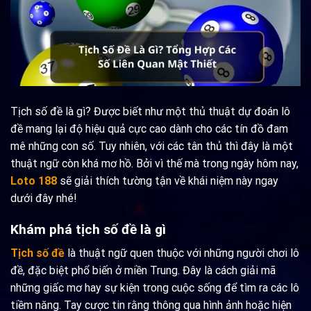
Tịch số đề là gì? Được biết như một thủ thuật dự đoán lô
đề mang lại độ hiệu quả cực cao dành cho các tín đồ đam
mê những con số. Tuy nhiên, với các tân thủ thì đây là một
thuật ngữ còn khá mơ hồ. Bởi vì thế mà trong ngày hôm nay,
Loto 188
sẽ giải thích tường tận về khái niệm này ngay
dưới đây nhé!
Khám phá tịch số đề là gì
Tịch số đề
là thuật ngữ quen thuộc với những người chơi lô
đề, đặc biệt phổ biến ở miền Trung. Đây là cách giải mã
những giấc mơ hay sự kiện trong cuộc sống để tìm ra các lô
tiềm năng. Tay cược tin rằng thông qua hình ảnh hoặc hiện