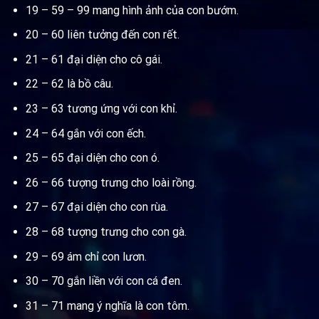
19 – 59 – 99 mang hình ảnh của con bướm.
20 – 60 liên tưởng đến con rết.
21 – 61 đại diện cho cô gái.
22 – 62 là bồ câu.
23 – 63 tương ứng với con khỉ.
24 – 64 gắn với con ếch.
25 – 65 đại diện cho con ó.
26 – 66 tượng trưng cho loài rồng.
27 – 67 đại diện cho con rùa.
28 – 68 tượng trưng cho con gà.
29 – 69 ám chỉ con lươn.
30 – 70 gắn liền với con cá đen.
31 – 71 mang ý nghĩa là con tôm.