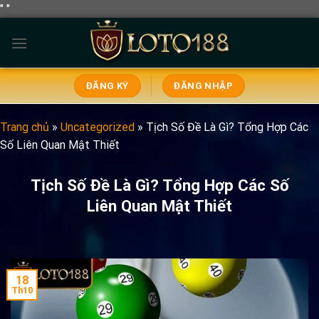
"
"
Bỏ
qua
nội
dung
ĐĂNG KÝ
ĐĂNG NHẬP
Trang chủ
»
Uncategorized
»
Tịch Số Đề Là Gì? Tổng Hợp Các
Số Liên Quan Mật Thiết
Tịch Số Đề Là Gì? Tổng Hợp Các Số
Liên Quan Mật Thiết
18
Th10