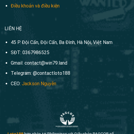
Điều khoản và điều kiện
LIÊN HỆ
45 P. Đội Cấn, Đội Cấn, Ba Đình, Hà Nội, Việt Nam
SĐT: 0367986525
Gmail:
contact@win79.land
Telegram: @contactloto188
CEO:
Jackson Nguyễn
Loto188
hợp pháp tại Philippines với Giấy phép PAGCOR số