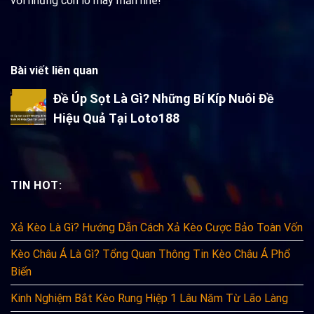
với những con lô may mắn nhé!
Bài viết liên quan
Đề Úp Sọt Là Gì? Những Bí Kíp Nuôi Đề
Hiệu Quả Tại Loto188
TIN HOT:
Xả Kèo Là Gì? Hướng Dẫn Cách Xả Kèo Cược Bảo Toàn Vốn
Kèo Châu Á Là Gì? Tổng Quan Thông Tin Kèo Châu Á Phổ
Biến
Kinh Nghiệm Bắt Kèo Rung Hiệp 1 Lâu Năm Từ Lão Làng