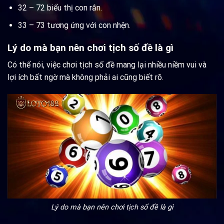
32 – 72 biểu thị con rắn.
33 – 73 tương ứng với con nhện.
Lý do mà bạn nên chơi tịch số đề là gì
Có thể nói, việc chơi tịch số đề mang lại nhiều niềm vui và
lợi ích bất ngờ mà không phải ai cũng biết rõ.
Lý do mà bạn nên chơi tịch số đề là gì