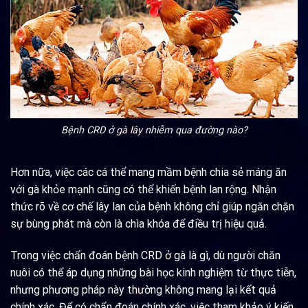
Bệnh CRD ở gà lây nhiễm qua đường nào?
Hơn nữa, việc các cá thể mang mầm bệnh chia sẻ máng ăn
với gà khỏe mạnh cũng có thể khiến bệnh lan rộng. Nhận
thức rõ về cơ chế lây lan của bệnh không chỉ giúp ngăn chặn
sự bùng phát mà còn là chìa khóa để điều trị hiệu quả.
Trong việc chẩn đoán bệnh CRD ở gà là gì, dù người chăn
nuôi có thể áp dụng những bài học kinh nghiệm từ thực tiễn,
nhưng phương pháp này thường không mang lại kết quả
chính xác. Để có chẩn đoán chính xác, việc tham khảo ý kiến