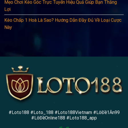
Mẹo Chơi Kèo Góc Trực Tuyến Hiệu Quả Giúp Bạn Thắng
Lợi
Kèo Chấp 1 Hoà Là Sao? Hướng Dẫn Đầy Đủ Về Loại Cược
Này
#Loto188 #Loto_188 #Loto188Vietnam #LôĐề1Ăn99
#LôĐềOnline188 #Loto188_app