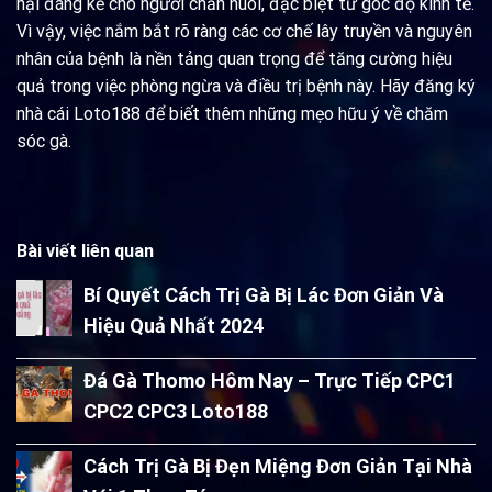
hại đáng kể cho người chăn nuôi, đặc biệt từ góc độ kinh tế.
Vì vậy, việc nắm bắt rõ ràng các cơ chế lây truyền và nguyên
nhân của bệnh là nền tảng quan trọng để tăng cường hiệu
quả trong việc phòng ngừa và điều trị bệnh này. Hãy đăng ký
nhà cái Loto188 để biết thêm những mẹo hữu ý về chăm
sóc gà.
Bài viết liên quan
Bí Quyết Cách Trị Gà Bị Lác Đơn Giản Và
Hiệu Quả Nhất 2024
Đá Gà Thomo Hôm Nay – Trực Tiếp CPC1
CPC2 CPC3 Loto188
Cách Trị Gà Bị Đẹn Miệng Đơn Giản Tại Nhà