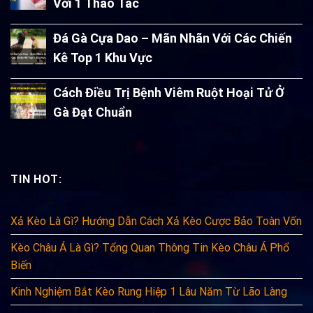
Với 1 Thao Tác
Đá Gà Cựa Dao – Mãn Nhãn Với Các Chiến
Kê Top 1 Khu Vực
Cách Điều Trị Bệnh Viêm Ruột Hoại Tử Ở
Gà Đạt Chuẩn
TIN HOT:
Xả Kèo Là Gì? Hướng Dẫn Cách Xả Kèo Cược Bảo Toàn Vốn
Kèo Châu Á Là Gì? Tổng Quan Thông Tin Kèo Châu Á Phổ
Biến
Kinh Nghiệm Bắt Kèo Rung Hiệp 1 Lâu Năm Từ Lão Làng