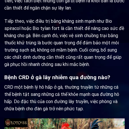
tiên, việc tách biệt những con gà bị bệnh ra khỏi đàn là bước
cần thiết để ngăn chặn sự lây lan.
Tiếp theo, việc điều trị bằng kháng sinh mạnh như Bio
spiracol hoặc Bio tylan fort là cần thiết để nâng cao sức đề
kháng cho gà. Bên cạnh đó, việc vệ sinh chuồng trại bằng
thuốc khử trùng là bước quan trọng để đảm bảo một môi
trường sạch sẽ, không có mầm bệnh. Cuối cùng, bổ sung
các chất dinh dưỡng cần thiết cũng rất quan trọng để giúp
gà phục hồi nhanh chóng sau khi mắc bệnh.
Bệnh CRD ở gà lây nhiễm qua đường nào?
CRD một bệnh lý hô hấp ở gà, thường truyền từ những cá
thể bệnh tật sang những cá thể khỏe mạnh qua đường hô
hấp. Do đặc thù của con đường lây truyền, việc phòng và
chữa bệnh cho đàn gà trở nên phức tạp.