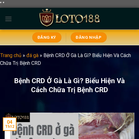
"
"
Bỏ
qua
nội
dung
ĐĂNG KÝ
ĐĂNG NHẬP
Trang chủ
»
đá gà
»
Bệnh CRD Ở Gà Là Gì? Biểu Hiện Và Cách
Chữa Trị Bệnh CRD
Bệnh CRD Ở Gà Là Gì? Biểu Hiện Và
Cách Chữa Trị Bệnh CRD
04
Th12