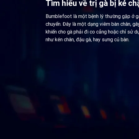
Tìm hiểu về trị gà bị ké c
Bumblefoot là một bệnh lý thường gặp ở gà 
chuyển. Đây là một dạng viêm bàn chân, gâ
khiến cho gà phải đi co cẳng hoặc chỉ sử d
như kén chân, đậu gà, hay sưng củ bàn.