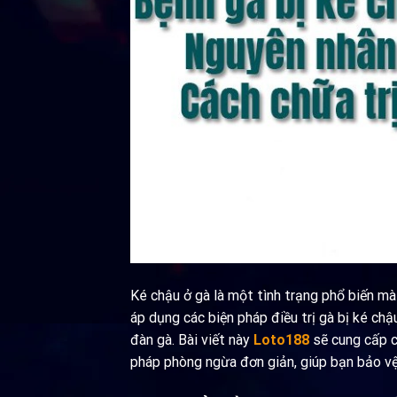
Ké chậu ở gà là một tình trạng phổ biến mà
áp dụng các biện pháp điều trị gà bị ké ch
đàn gà. Bài viết này
Loto188
sẽ cung cấp c
pháp phòng ngừa đơn giản, giúp bạn bảo vệ 