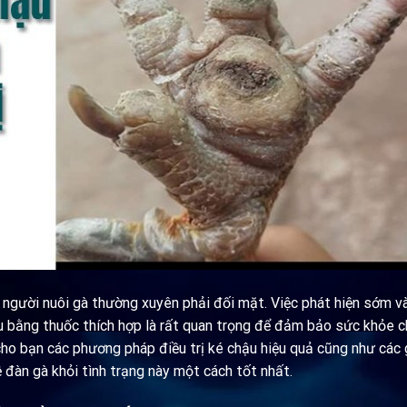
 người nuôi gà thường xuyên phải đối mặt. Việc phát hiện sớm v
ậu bằng thuốc thích hợp là rất quan trọng để đảm bảo sức khỏe 
ho bạn các phương pháp điều trị ké chậu hiệu quả cũng như các 
đàn gà khỏi tình trạng này một cách tốt nhất.