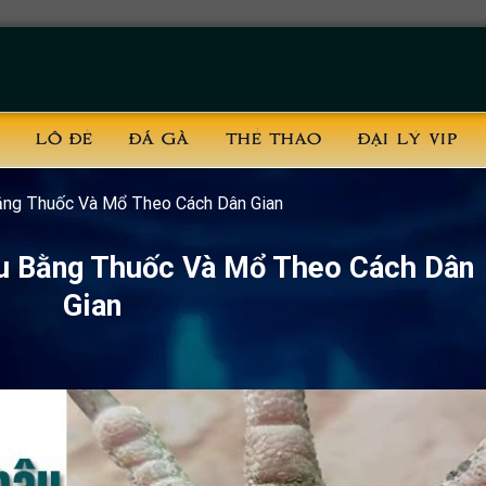
LÔ ĐỀ
ĐÁ GÀ
THỂ THAO
ĐẠI LÝ VIP
Bằng Thuốc Và Mổ Theo Cách Dân Gian
ậu Bằng Thuốc Và Mổ Theo Cách Dân
Gian