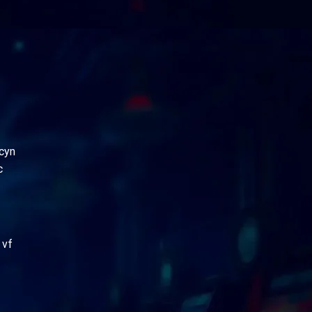
icyn
c
 vf