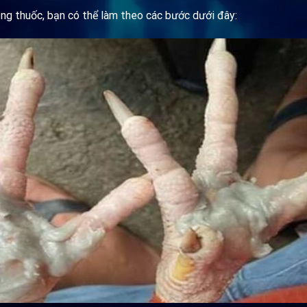
bằng thuốc, bạn có thể làm theo các bước dưới đây: