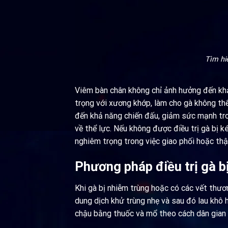
Tìm hi
Viêm bàn chân không chỉ ảnh hưởng đến khả
trọng với xương khớp, làm cho gà không thể 
đến khả năng chiến đấu, giảm sức mạnh tro
về thể lực. Nếu không được điều trị gà bị 
nghiêm trọng trong việc giao phối hoặc thậ
Phương pháp điều trị gà b
Khi gà bị nhiễm trùng hoặc có các vết thươ
dung dịch khử trùng nhẹ và sau đó lau khô 
chậu bằng thuốc và mổ theo cách dân gian 