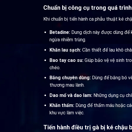
Chuẩn bị công cụ trong quá trìn
Khi chuẩn bị tiến hành ca phẫu thuật ké ch
Betadine:
Dung dịch này được dùng để k
ngừa nhiễm trùng.
Khăn lau sạch:
Cần thiết để lau khô châ
Bao tay cao su:
Giúp bảo vệ vệ sinh tro
chéo.
Băng chuyên dùng:
Dùng để băng bó vết
thương mau lành.
Dao mổ và dao lam:
Những dụng cụ chín
Khăn thấm:
Dùng để thấm máu hoặc các d
khu vực làm việc.
Tiến hành điều trị gà bị ké chậu