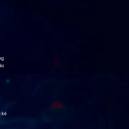
ng
ầu
ị ké