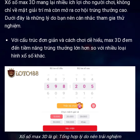
Xổ số max 3D mang lại nhiều ích lợi cho người chơi, không
chỉ về mặt giải trí mà còn mở ra cơ hội trúng thưởng cao.
Dưới đây là những lý do bạn nên cân nhắc tham gia thử
nghiệm.
Với cấu trúc đơn giản và cách chơi dễ hiểu, max 3D đem
đến tiềm năng trúng thưởng lớn hơn so với nhiều loại
hình xổ số khác.
Xổ số max 3D là gì: Tổng hợp lý do nên trải nghiệm