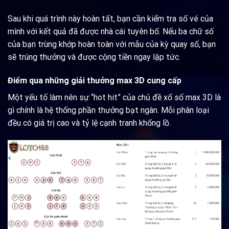
Sau khi quá trình này hoàn tất, bạn cần kiểm tra số vé của
mình với kết quả đã được nhà cái tuyên bố. Nếu ba chữ số
của bạn trùng khớp hoàn toàn với mẫu của kỳ quay số, bạn
sẽ trúng thưởng và được cộng tiền ngay lập tức.
Điểm qua những giải thưởng max 3D cung cấp
Một yếu tố làm nên sự “hot hit” của chủ đề xổ số max 3D là
gì chính là hệ thống phần thưởng bạt ngàn. Mỗi phân loại
đều có giá trị cao và tỷ lệ cạnh tranh khổng lồ.