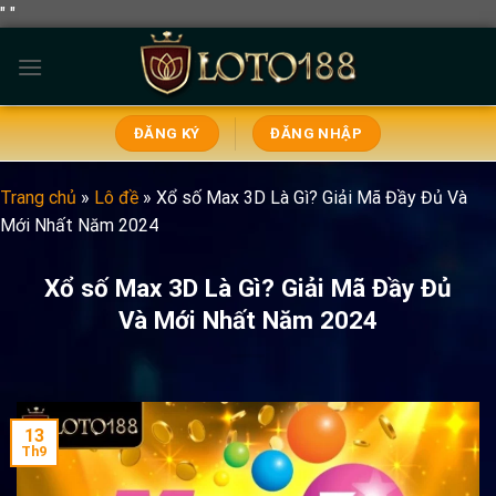
"
"
Bỏ
qua
nội
dung
ĐĂNG KÝ
ĐĂNG NHẬP
Trang chủ
»
Lô đề
»
Xổ số Max 3D Là Gì? Giải Mã Đầy Đủ Và
Mới Nhất Năm 2024
Xổ số Max 3D Là Gì? Giải Mã Đầy Đủ
Và Mới Nhất Năm 2024
13
Th9