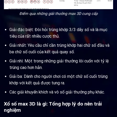
Điểm qua những giải thưởng max 3D cung cấp
Giải đặc biệt: Đòi hỏi trùng khớp 3/3 dãy số và là mục
tiêu của rất nhiều cược thủ.
Giải nhất: Yêu cầu chỉ cần trùng khớp hai chữ số đầu và
ba chữ số cuối của kết quả quay số.
Giải nhì: Một trong những giải thưởng lôi cuốn với tỷ lệ
trúng cao hơn hẳn.
Giải ba: Dành cho người chơi có một chữ số cuối trùng
khớp với kết quả được tung ra.
Các giải khuyến khích và vô số giải thưởng phụ khác.
Xổ số max 3D là gì: Tổng hợp lý do nên trải
nghiệm