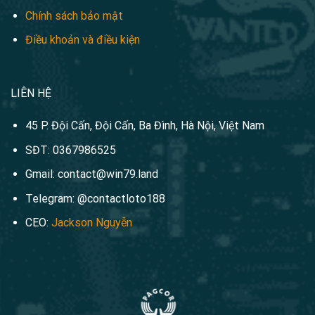
Chính sách bảo mật
Điều khoản và điều kiện
LIÊN HỆ
45 P. Đội Cấn, Đội Cấn, Ba Đình, Hà Nội, Việt Nam
SĐT: 0367986525
Gmail:
contact@win79.land
Telegram: @contactloto188
CEO:
Jackson Nguyễn